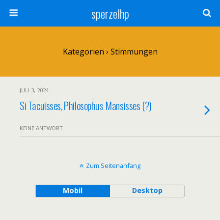
sperzelhp
Kategorien ›
Stimmungen
JULI 3, 2024
Si Tacuisses, Philosophus Mansisses (?)
KEINE ANTWORT
Zum Seitenanfang
Mobil
Desktop