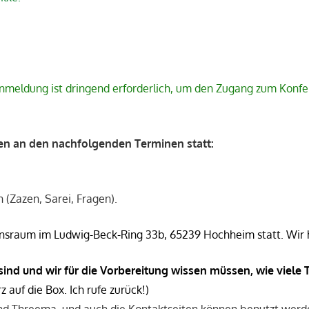
 Anmeldung ist dringend erforderlich, um den Zugang zum Konf
den an den nachfolgenden Terminen statt:
 (Zazen, Sarei, Fragen).
onsraum im Ludwig-Beck-Ring 33b, 65239 Hochheim statt. Wir h
t sind und wir für die Vorbereitung wissen müssen, wie vie
z auf die Box. Ich rufe zurück!)
nd Threema, und auch die Kontaktseiten können benutzt werd