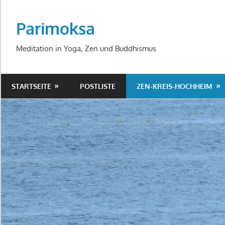
Zum
Inhalt
Parimoksa
springen
Meditation in Yoga, Zen und Buddhismus
STARTSEITE
POSTLISTE
ZEN-KREIS-HOCHHEIM