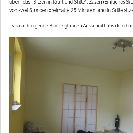
üben, das „Sitzen in Kraft und Stille“. Zazen (Einfaches S
von zwei Stunden dreimal je 25 Minuten lang in Stille s
Das nachfolgende Bild zeigt einen Ausschnitt aus dem häu