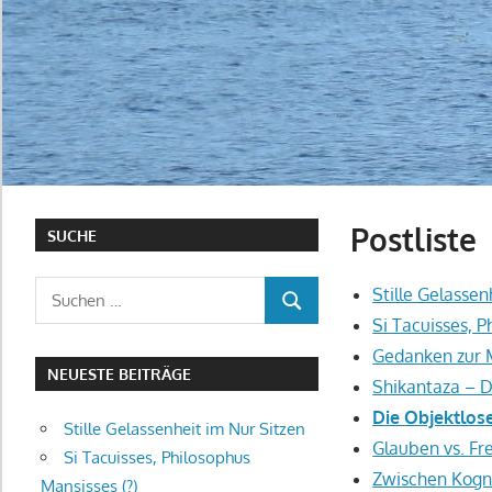
Postliste
SUCHE
Suchen
Stille Gelassen
SUCHEN
nach:
Si Tacuisses, P
Gedanken zur M
NEUESTE BEITRÄGE
Shikantaza – D
Die Objektlose
Stille Gelassenheit im Nur Sitzen
Glauben vs. Fr
Si Tacuisses, Philosophus
Zwischen Kogni
Mansisses (?)