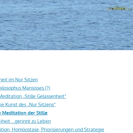
heit im Nur Sitzen
hilosophus Mansisses (?)
editation „Stille Gelassenheit“
ie Kunst des „Nur Sitzens“
 Meditation der Stille
eiheit …gerinnt zu Leben
tion, Homöostase, Priorisierungen und Strategie