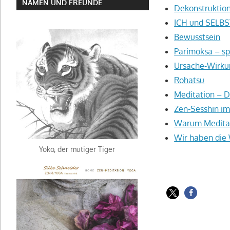
NAMEN UND FREUNDE
Dekonstruktio
ICH und SELBS
Bewusstsein
Parimoksa – sp
Ursache-Wirkun
Rohatsu
Meditation – 
Zen-Sesshin i
Warum Meditat
Wir haben die
Yoko, der mutiger Tiger