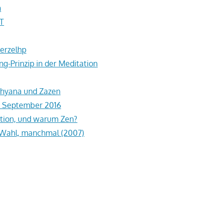
n
T
erzelhp
g-Prinzip in der Meditation
Dhyana und Zazen
m September 2016
ion, und warum Zen?
 Wahl, manchmal (2007)