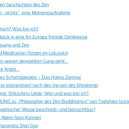
en Geschichten des Zen
er „nichts“, eine Momentaufnahme
nsch? Was bin ich?
blick in eine für Europa fremde Denkweise
assana und Zen
Meditation (Sitzen im Lotussitz)
n seinen geregelten Gang geht…
te Angst…
es Schatzspiegels – Das Hokyo Zanmai
rei interpretiert nach den Versen des Shinjinmei
g: Shitzuteru Ueda, Wer und was bin ich?
G zu „Philosophie des Zen-Buddhismus“ von Toshihiko Izuts
losophischer Weise beschreib- und betrachtbar?
 Allein-Sein-Können
aramita Shin Gyo