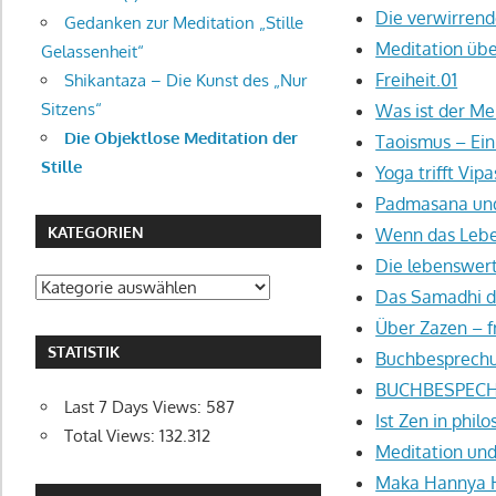
Die verwirrend
Gedanken zur Meditation „Stille
Meditation üb
Gelassenheit“
Freiheit.01
Shikantaza – Die Kunst des „Nur
Sitzens“
Was ist der Me
Die Objektlose Meditation der
Taoismus – Ein
Stille
Yoga trifft Vip
Padmasana und 
KATEGORIEN
Wenn das Lebe
Die lebenswer
Kategorien
Das Samadhi d
Über Zazen – f
STATISTIK
Buchbesprechun
BUCHBESPECHUN
Last 7 Days Views:
587
Ist Zen in phi
Total Views:
132.312
Meditation und
Maka Hannya H