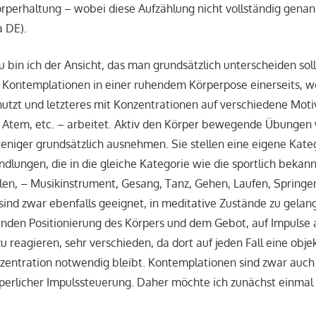
örperhaltung – wobei diese Aufzählung nicht vollständig gena
a DE).
 bin ich der Ansicht, das man grundsätzlich unterscheiden sol
Kontemplationen in einer ruhendem Körperpose einerseits, wo
nutzt und letzteres mit Konzentrationen auf verschiedene Motiv
 Atem, etc. – arbeitet. Aktiv den Körper bewegende Übungen 
niger grundsätzlich ausnehmen. Sie stellen eine eigene Kateg
lungen, die in die gleiche Kategorie wie die sportlich bekann
llen, – Musikinstrument, Gesang, Tanz, Gehen, Laufen, Springe
 sind zwar ebenfalls geeignet, in meditative Zustände zu gelan
nden Positionierung des Körpers und dem Gebot, auf Impulse 
u reagieren, sehr verschieden, da dort auf jeden Fall eine obj
zentration notwendig bleibt. Kontemplationen sind zwar auch
rperlicher Impulssteuerung. Daher möchte ich zunächst einmal