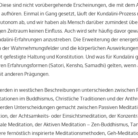
 Diese sind nicht vorübergehende Erscheinungen, die mit dem
 aufhören. Einmal in Gang gesetzt, läuft der Kundalini-Prozess 
utonom ab, und wir haben als Mensch darüber zumindest übe
en Zeitraum keinen Einfluss. Auch wird sehr häufig davor gew
dalini-Erfahrungen anzustreben. Die Erweiterung der energet
n der Wahrnehmungsfelder und die körperlichen Auswirkungen
t gefestigte Haltung und Konstitution. Und was für Kundalini gi
ren Erfahrungsformen (Satori, Kensho, Samadhi) gelten, wenn 
it anderen Prägungen.
rden in westlichen Beschreibungen unterschieden zwischen F
tationen im Buddhismus, Christliche Traditionen und der Ant
werden Unterscheidungen gemacht zwischen Passiven Meditation
on, der Achtsamkeits- oder Einsichtsmeditation, der Konzent
le Meditation, der Aktiven Meditation – Zen-Buddhismus, Tan
e fernöstlich inspirierte Meditationsmethoden, Geh-Meditati