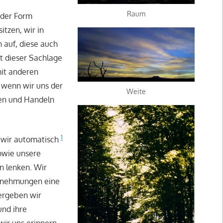
Raum
n der Form
itzen, wir in
 auf, diese auch
t dieser Sachlage
mit anderen
 wenn wir uns der
Weite
ken und Handeln
1
s wir automatisch
owie unsere
n lenken. Wir
hrnehmungen eine
vergeben wir
und ihre
wir uns erinnern,