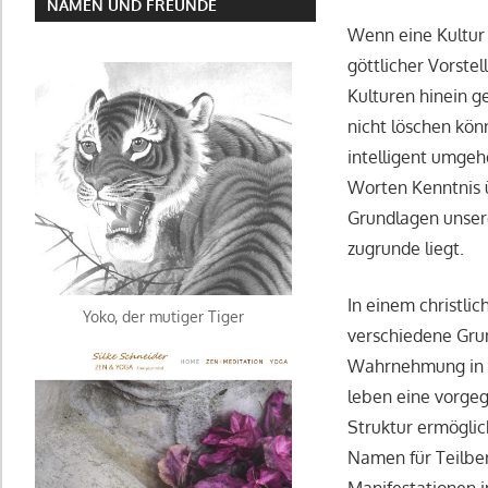
NAMEN UND FREUNDE
Wenn eine Kultur k
göttlicher Vorste
Kulturen hinein g
nicht löschen kön
intelligent umgeh
Worten Kenntnis ü
Grundlagen unser
zugrunde liegt.
In einem christli
Yoko, der mutiger Tiger
verschiedene Gru
Wahrnehmung in g
leben eine vorge
Struktur ermöglic
Namen für Teilber
Manifestationen i