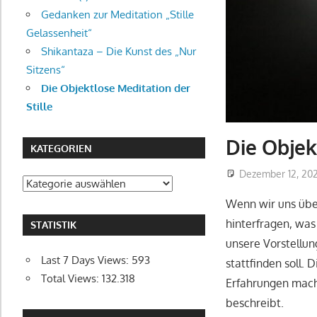
Gedanken zur Meditation „Stille
Gelassenheit“
Shikantaza – Die Kunst des „Nur
Sitzens“
Die Objektlose Meditation der
Stille
Die Objek
KATEGORIEN
Dezember 12, 20
Kategorien
Wenn wir uns übe
hinterfragen, was
STATISTIK
unsere Vorstellu
Last 7 Days Views:
593
stattfinden soll. 
Total Views:
132.318
Erfahrungen macht
beschreibt.