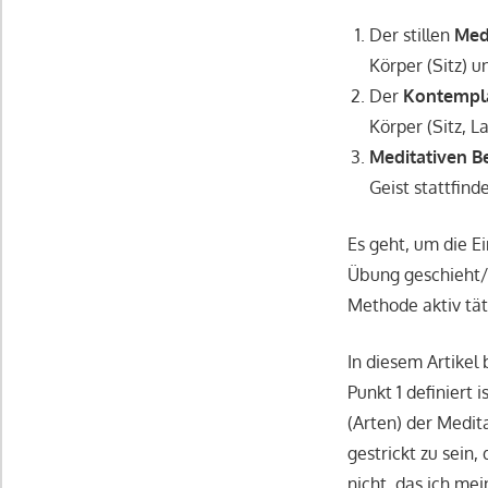
Der stillen
Med
Körper (Sitz) 
Der
Kontempl
Körper (Sitz, L
Meditativen B
Geist stattfind
Es geht, um die E
Übung geschieht/g
Methode aktiv tät
In diesem Artikel
Punkt 1 definiert 
(Arten) der Medit
gestrickt zu sein
nicht, das ich me