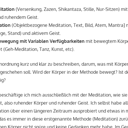
itation
(Versenkung, Zazen, Shikantaza, Stille, Nur-Sitzen) m
und ruhendem Geist.
ation
(Objektbezogene Meditation, Text, Bild, Atem, Mantra]
age, Stand) und aktivem Geist.
ewegung mit Variablen Verfügbarkeiten
mit bewegtem Körpe
et (Geh-Meditation, Tanz, Kunst, etc).
inordnung kurz und klar zu beschreiben, darum, was mit Körper
eschehen soll. Wird der Körper in der Methode bewegt? Ist de
ig?
 beschäftige ich mich ausschließlich mit der Meditation, wie si
ist, also ruhender Körper und ruhender Geist. Ich selbst habe a
ation über einen längeren Zeitraum ausprobiert und etwas in m
, das es immer in diese erstgenannte Methode (Meditation) zurüc
inen Körper nicht spüre und keine Gedanken mehr habe. Im Ge