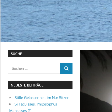
SUCHE
Suchen
SUCHEN
nach:
NEUESTE BEITRÄGE
Stille Gelassenheit im Nur Sitzen
Si Tacuisses, Philosophus
Mansisses (?)