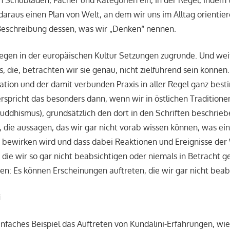
daraus einen Plan von Welt, an dem wir uns im Alltag orientier
 Beschreibung dessen, was wir „Denken“ nennen.
egen in der europäischen Kultur Setzungen zugrunde. Und weit
, die, betrachten wir sie genau, nicht zielführend sein können.
tation und der damit verbunden Praxis in aller Regel ganz bes
erspricht das besonders dann, wenn wir in östlichen Traditione
uddhismus), grundsätzlich den dort in den Schriften beschrie
die aussagen, das wir gar nicht vorab wissen können, was ei
s bewirken wird und dass dabei Reaktionen und Ereignisse d
 die wir so gar nicht beabsichtigen oder niemals in Betracht 
n: Es können Erscheinungen auftreten, die wir gar nicht beab
i
nfaches Beispiel das Auftreten von Kundalini-Erfahrungen, wie 