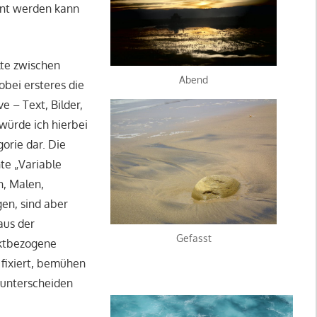
nnt werden kann
lte zwischen
Abend
bei ersteres die
e – Text, Bilder,
würde ich hierbei
orie dar. Die
te „Variable
n, Malen,
gen, sind aber
aus der
Gefasst
ektbezogene
 fixiert, bemühen
 unterscheiden