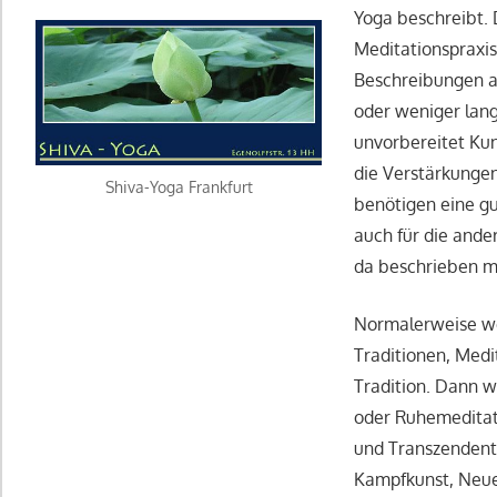
Yoga beschreibt.
Meditationspraxis
Beschreibungen a
oder weniger lang
unvorbereitet Kun
die Verstärkunge
Shiva-Yoga Frankfurt
benötigen eine gu
auch für die ande
da beschrieben m
Normalerweise we
Traditionen, Medi
Tradition. Dann 
oder Ruhemeditati
und Transzendenta
Kampfkunst, Neuer