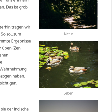
en. Das ist grob
erhin tragen wir
 So soll zum
Natur
timmte Ergebnisse
n üben (Zen,
benen
ne
er Wahrnehmung
gezogen haben.
sichtigen.
Leben
sie der indische