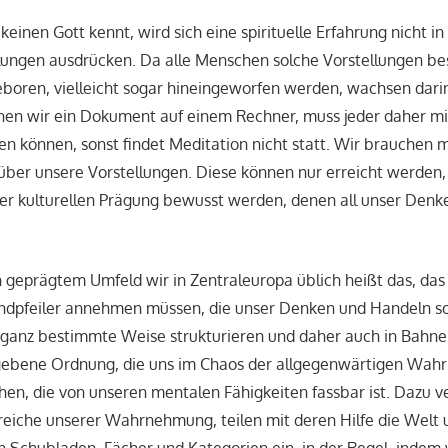
einen Gott kennt, wird sich eine spirituelle Erfahrung nicht i
llungen ausdrücken. Da alle Menschen solche Vorstellungen bes
eboren, vielleicht sogar hineingeworfen werden, wachsen darin
nen wir ein Dokument auf einem Rechner, muss jeder daher mi
en können, sonst findet Meditation nicht statt. Wir brauchen 
ber unsere Vorstellungen. Diese können nur erreicht werden,
er kulturellen Prägung bewusst werden, denen all unser Den
ch geprägtem Umfeld wir in Zentraleuropa üblich heißt das, da
ndpfeiler annehmen müssen, die unser Denken und Handeln s
anz bestimmte Weise strukturieren und daher auch in Bahne
gebene Ordnung, die uns im Chaos der allgegenwärtigen Wa
hen, die von unseren mentalen Fähigkeiten fassbar ist. Dazu 
eiche unserer Wahrnehmung, teilen mit deren Hilfe die Welt 
n Schubladen, Fächer und Kategorien ein, in der Regel, indem 