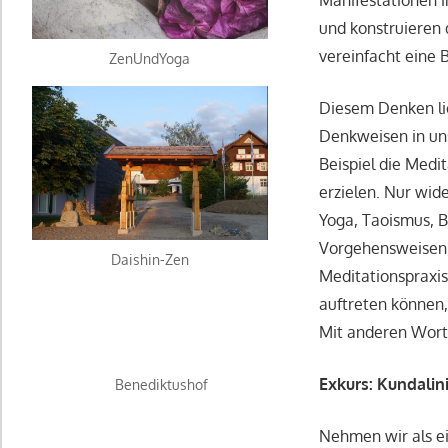
und konstruieren 
vereinfacht eine
ZenUndYoga
Diesem Denken li
Denkweisen in uns
Beispiel die Medi
erzielen. Nur wid
Yoga, Taoismus, B
Vorgehensweisen, 
Daishin-Zen
Meditationspraxi
auftreten können,
Mit anderen Worte
Exkurs: Kundalin
Benediktushof
Nehmen wir als ei