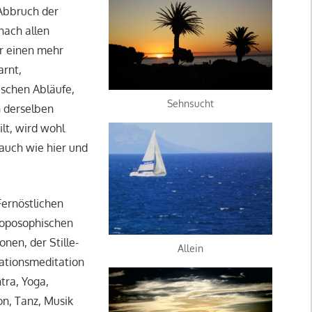
 Abbruch der
nach allen
r einen mehr
arnt,
ischen Abläufe,
Sehnsucht
 derselben
lt, wird wohl
auch wie hier und
ernöstlichen
hroposophischen
en, der Stille-
Allein
rationsmeditation
tra, Yoga,
on, Tanz, Musik