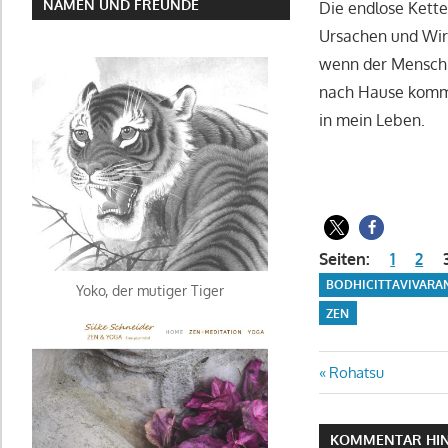
NAMEN UND FREUNDE
Die endlose Kette
Ursachen und Wir
wenn der Mensch se
nach Hause kommen
in mein Leben.
Seiten:
1
2
BODHICITTAVIVARA
Yoko, der mutiger Tiger
ZEN
Beitragsn
Vorheriger
Rohatsu
Beitrag:
KOMMENTAR HIN