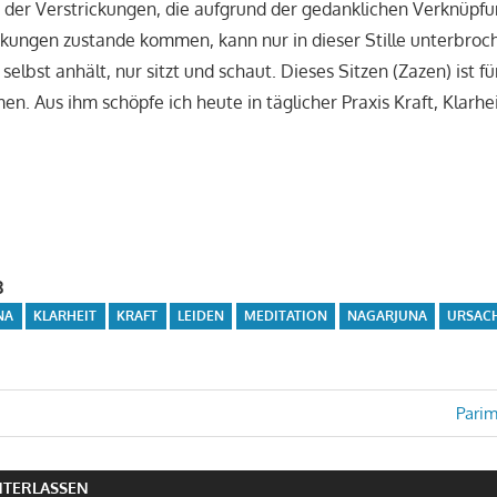
 der Verstrickungen, die aufgrund der gedanklichen Verknüpf
kungen zustande kommen, kann nur in dieser Stille unterbroc
lbst anhält, nur sitzt und schaut. Dieses Sitzen (Zazen) ist fü
. Aus ihm schöpfe ich heute in täglicher Praxis Kraft, Klarhe
3
NA
KLARHEIT
KRAFT
LEIDEN
MEDITATION
NAGARJUNA
URSAC
avigation
Nächs
Parim
Beitr
TERLASSEN