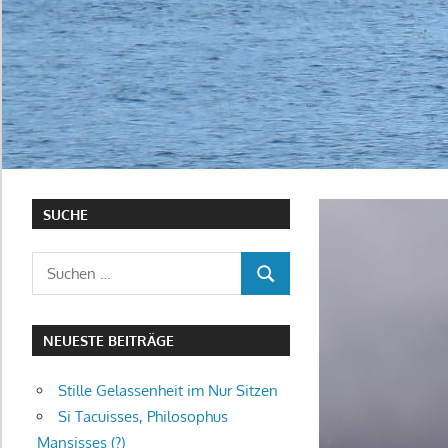
SUCHE
Suchen
SUCHEN
nach:
NEUESTE BEITRÄGE
Stille Gelassenheit im Nur Sitzen
Si Tacuisses, Philosophus
Mansisses (?)