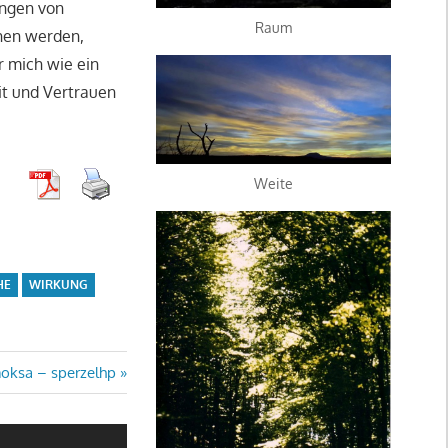
ungen von
Raum
hen werden,
r mich wie ein
it und Vertrauen
Weite
HE
WIRKUNG
ter
oksa – sperzelhp
ag: